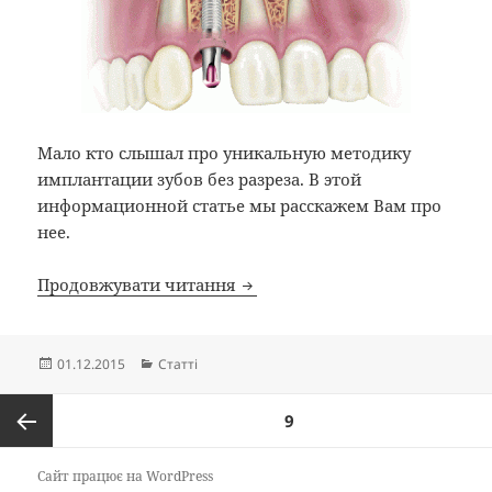
Мало кто слышал про уникальную методику
имплантации зубов без разреза. В этой
информационной статье мы расскажем Вам про
нее.
Имплантация зубов без разре
Продовжувати читання
Опубліковано
Категорії
01.12.2015
Статті
Пагінація
СТОРІНКА
9
записів
Попередня
Сайт працює на WordPress