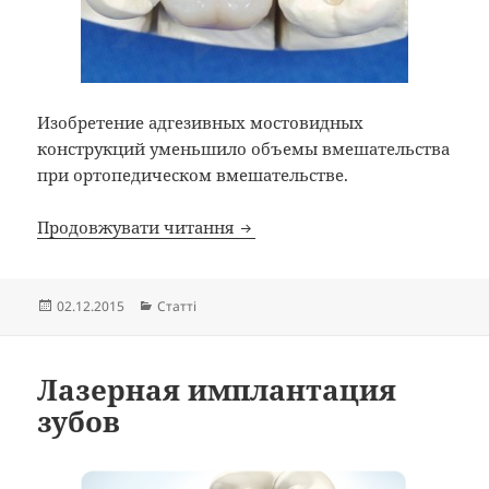
Изобретение адгезивных мостовидных
конструкций уменьшило объемы вмешательства
при ортопедическом вмешательстве.
Адгезивный мостовидный про
Продовжувати читання
Опубліковано
Категорії
02.12.2015
Статті
Лазерная имплантация
зубов