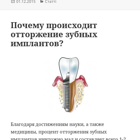
Опубліковано
Категорії
01.12.2015
Статті
Почему происходит
отторжение зубных
имплантов?
Благодаря достижениям науки, а также
медицины, процент отторжения зубных
имплантов ничтожно мал и составляет всего 1-2