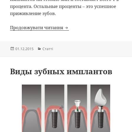
процента. Остальные проценты – это успешное
приживление зубов.
Почему происходит отторжен
Продовжувати читання
Опубліковано
Категорії
01.12.2015
Статті
Виды зубных имплантов