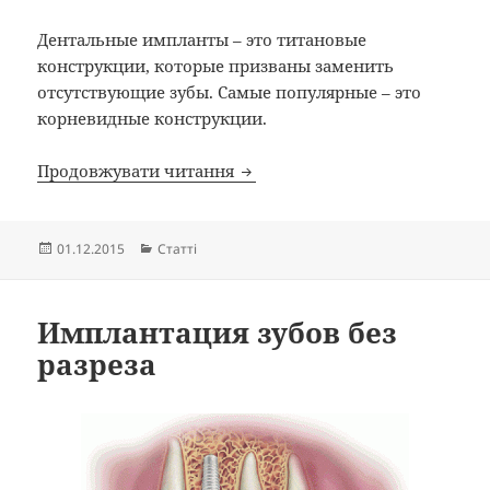
Дентальные импланты – это титановые
конструкции, которые призваны заменить
отсутствующие зубы. Самые популярные – это
корневидные конструкции.
Виды зубных имплантов
Продовжувати читання
Опубліковано
Категорії
01.12.2015
Статті
Имплантация зубов без
разреза