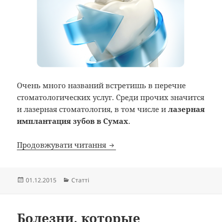
Очень много названий встретишь в перечне
стоматологических услуг. Среди прочих значится
и лазерная стоматология, в том числе и
лазерная
имплантация зубов в Сумах
.
Лазерная имплантация зубов
Продовжувати читання
Опубліковано
Категорії
01.12.2015
Статті
Болезни, которые