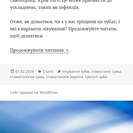
самооцінці. Крім того, це може призвести до
ускладнень, таких як інфекція.
Отже, як дізнатися, чи є у вас тріщини на зубах, і
які є варіанти лікування? Продовжуйте читати,
щоб дізнатися.
Тріснуті зуби: які ознаки та 
Продовжувати читання
Опубліковано
Категорії
Позначки
01.02.2024
Статті
лікування зубів
,
стоматолог сумы
,
стоматология сумы
,
стоматологія Україна
,
тріснуті зуби
Сайт працює на WordPress