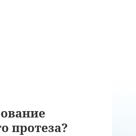
рование
о протеза?