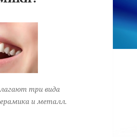
длагают три вида
керамика и металл.
едует выбирать коронку из керамики?