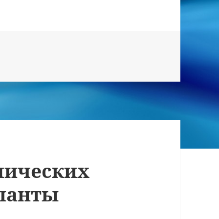
мических
ланты