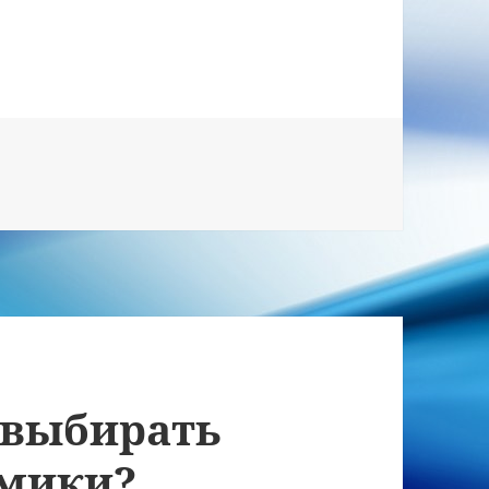
 керамических коронок на импланты
 выбирать
амики?