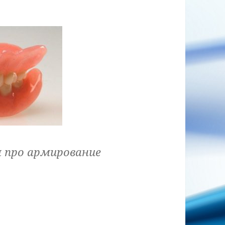
 про армирование
армирование съемного зубного протеза?