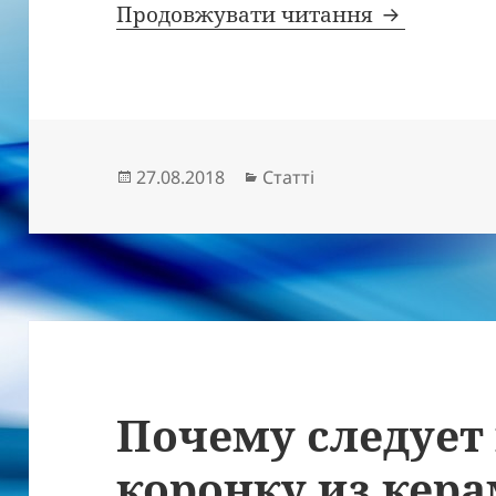
Установка
Продовжувати читання
Опубліковано
Категорії
27.08.2018
Статті
Почему следует
коронку из кер