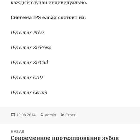
каждый случай индивидуально.
Система IPS e.max состоит из:
IPS e.max Press
IPS e.max ZirPress
IPS e.max ZirCad
IPS e.max CAD
IPS e.max Ceram
Опубліковано
Автор
Категорії
19.08.2014
admin
Статті
Навігація
НАЗАД
записів
Современное протезирование зубов
Попередній