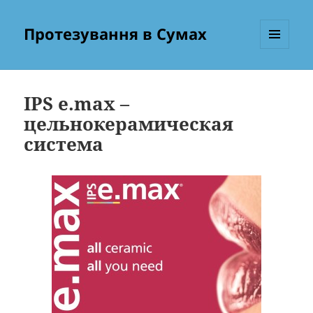
Протезування в Сумах
МЕНЮ
ТА
ВІДЖЕТИ
IPS e.max –
цельнокерамическая
система