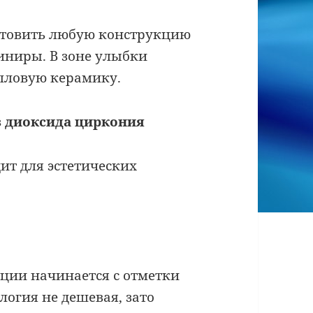
отовить любую конструкцию
виниры. В зоне улыбки
лловую керамику.
з диоксида циркония
ит для эстетических
кции начинается с отметки
логия не дешевая, зато