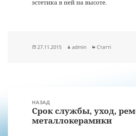
эстетика в ней на высоте.
Опубліковано
Автор
Категорії
27.11.2015
admin
Статті
Навігація
записів
НАЗАД
Срок службы, уход, ре
Попередній
металлокерамики
запис: