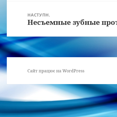
НАСТУПН.
Несъемные зубные про
Наступний
запис:
Сайт працює на WordPress