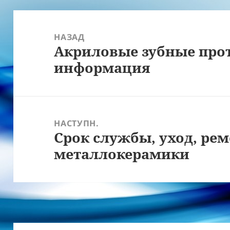
Навігація
записів
НАЗАД
Акриловые зубные про
Попередній
информация
запис:
НАСТУПН.
Срок службы, уход, ре
Наступний
металлокерамики
запис: