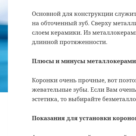
Основной для конструкции служит
на обточенный зуб. Сверху металл
слоем керамики. Из металлокерам
длинной протяженности.
Плюсы и минусы металлокерам
Коронки очень прочные, вот поэто
жевательные зубы. Если Вам очен
эстетика, то выбирайте безметалл
Показания для установки короно