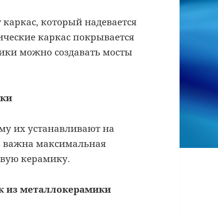
 каркас, который надевается
ические каркас покрывается
ики можно создавать мосты
ики
му их устанавливают на
ь важна максимальная
овую керамику.
к из металлокерамики