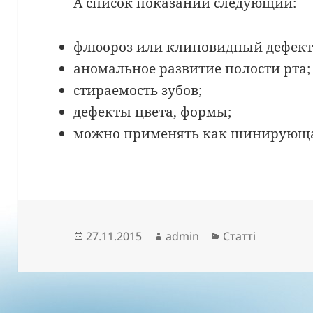
А список показаний следующий:
флюороз или клиновидный дефект
аномальное развитие полости рта;
стираемость зубов;
дефекты цвета, формы;
можно применять как шинирующа
Опубліковано
Автор
Категорії
27.11.2015
admin
Статті