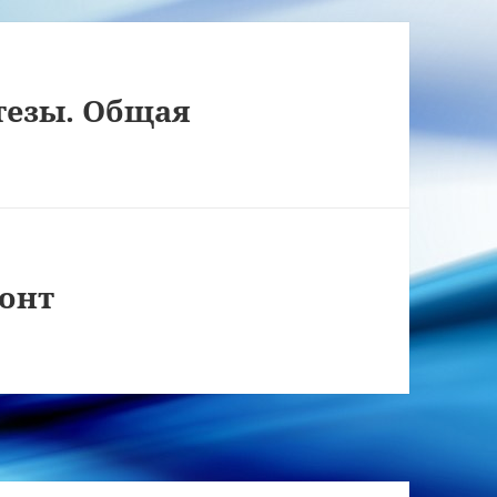
тезы. Общая
монт