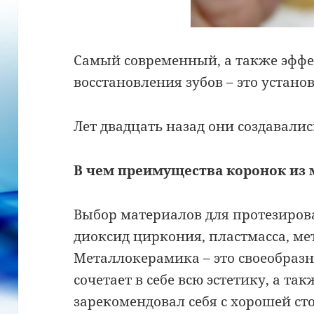
Самый современный, а также эфф
восстановления зубов – это устано
Лет двадцать назад они создавалис
В чем преимущества коронок из 
Выбор материалов для протезиров
диоксид циркония, пластмасса, мет
Металлокерамика – это своеобраз
сочетает в себе всю эстетику, а т
зарекомендовал себя с хорошей ст