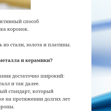
ективный способ
вка коронок.
ь из стали, золота и платины.
металла и керамики?
ания достаточно широкий:
алл и так далее.
ный стандарт, который
акже на протяжении долгих лет
ороны.