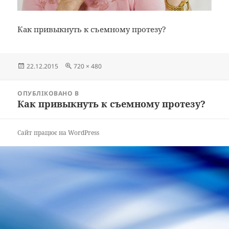
Как привыкнуть к съемному протезу?
Опубліковано
Повний
22.12.2015
720 × 480
розмір
Навігація
ОПУБЛІКОВАНО В
записів
Как привыкнуть к съемному протезу?
Сайт працює на WordPress