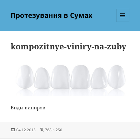
Протезування в Сумах
МЕНЮ
ТА
ВІДЖЕТИ
kompozitnye-viniry-na-zuby
Виды виниров
Опубліковано
Повний
04.12.2015
788 × 250
розмір