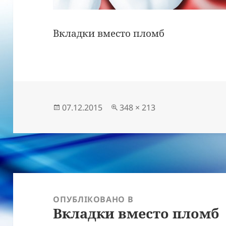
Вкладки вместо пломб
Опубліковано
Повний
07.12.2015
348 × 213
розмір
Навігація
записів
ОПУБЛІКОВАНО В
Вкладки вместо пломб