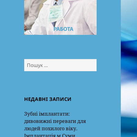
Пошук:
НЕДАВНІ ЗАПИСИ
Зубні імплантати:
дивовижні переваги для
людей похилого віку.
Імплантація м.Суми