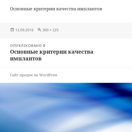
Основные критерии качества имплантов
Опубліковано
Повний
12.09.2016
300 × 225
розмір
Навігація
ОПУБЛІКОВАНО В
записів
Основные критерии качества
имплантов
Сайт працює на WordPress