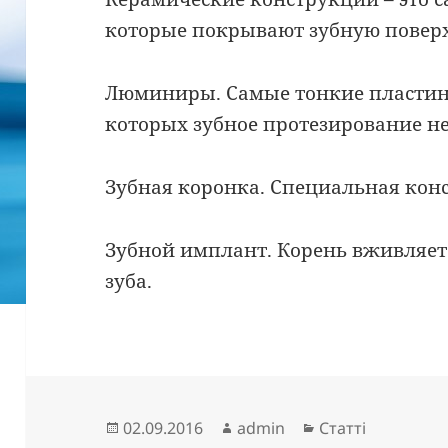
которые покрывают зубную поверх
Люминиры. Самые тонкие пластин
которых зубное протезирование не
Зубная коронка. Специальная конс
Зубной имплант. Корень вживляет
зуба.
Опубліковано
Автор
Категорії
02.09.2016
admin
Статті