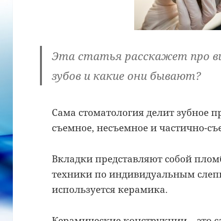
Эта статья расскажет про в
зубов и какие они бывают?
Сама стоматология делит зубное п
съемное, несъемное и частично-съ
Вкладки представляют собой пломб
техники по индивидуальным слепк
используется керамика.
Керамические конструкции – это 