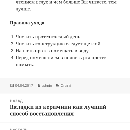
чтением вслух и чем больше Вы читаете, тем
лучше.
Правила ухода
Чистить протез каждый день.
Чистить конструкцию следует щеткой.
На ночь протез помещать в воду.
Перед помещением в полость рта протез
помыть.
Опубліковано
Автор
Категорії
04.04.2017
admin
Статті
Навігація
НАЗАД
записів
Вкладки из керамики как лучший
Попередній
способ восстановления
запис:
НАСТУПН.