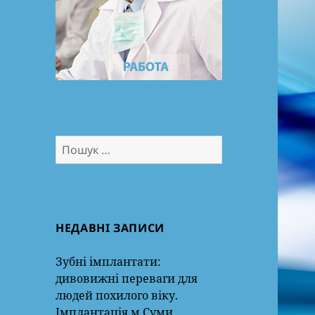
Пошук:
НЕДАВНІ ЗАПИСИ
Зубні імплантати:
дивовижні переваги для
людей похилого віку.
Імплантація м.Суми