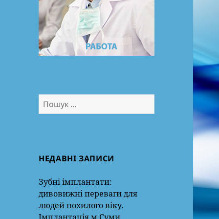
Пошук:
НЕДАВНІ ЗАПИСИ
Зубні імплантати:
дивовижні переваги для
людей похилого віку.
Імплантація м.Суми