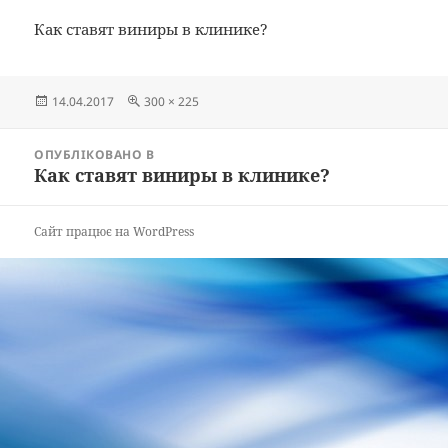
Как ставят виниры в клинике?
Опубліковано
Повний
14.04.2017
300 × 225
розмір
Навігація
ОПУБЛІКОВАНО В
записів
Как ставят виниры в клинике?
Сайт працює на WordPress