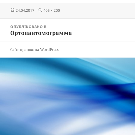
Опубліковано
Повний
24.04.2017
405 × 200
розмір
Навігація
ОПУБЛІКОВАНО В
записів
Ортопантомограмма
Сайт працює на WordPress