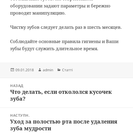
оборудовании задают параметры и бережно
проводят манипуляцию.
Чистку зубов следует делать раз в шесть месяцев.
Соблюдайте основные правила гигиены и Ваши
зубы будут служить длительное время.
Опубліковано
Автор
Категорії
09.01.2018
admin
Статті
Навігація
НАЗАД
записів
Что делать, если откололся кусочек
Попередній
зуба?
запис:
НАСТУПН.
Уход за полостью рта после удаления
Наступний
зуба мудрости
запис: