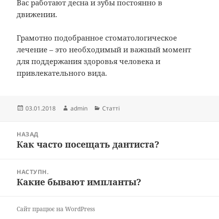
Вас работают десна и зубы постоянно в
движении.
Грамотно подобранное стоматологическое
лечение – это необходимый и важный момент
для поддержания здоровья человека и
привлекательного вида.
Опубліковано
Автор
Категорії
03.01.2018
admin
Статті
Навігація
НАЗАД
записів
Как часто посещать дантиста?
Попередній
запис:
НАСТУПН.
Какие бывают импланты?
Наступний
запис:
Сайт працює на WordPress