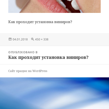
Как проходит установка виниров?
Опубліковано
Повний
04.01.2018
450 × 338
розмір
Навігація
ОПУБЛІКОВАНО В
записів
Как проходит установка виниров?
Сайт працює на WordPress