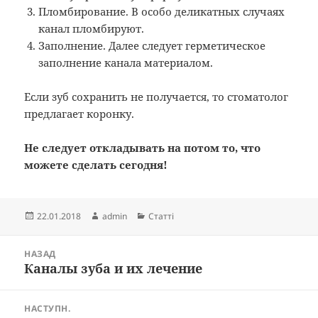
Пломбирование. В особо деликатных случаях
канал пломбируют.
Заполнение. Далее следует герметическое
заполнение канала материалом.
Если зуб сохранить не получается, то стоматолог
предлагает коронку.
Не следует откладывать на потом то, что
можете сделать сегодня!
Опубліковано
Автор
Категорії
22.01.2018
admin
Статті
Навігація
НАЗАД
записів
Каналы зуба и их лечение
Попередній
запис:
НАСТУПН.