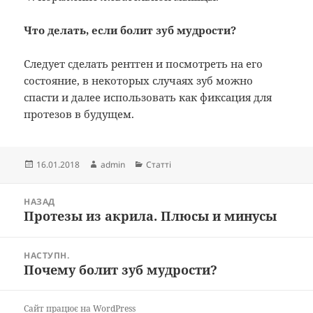
Что делать, если болит зуб мудрости?
Следует сделать рентген и посмотреть на его
состояние, в некоторых случаях зуб можно
спасти и далее использовать как фиксация для
протезов в будущем.
Опубліковано
Автор
Категорії
16.01.2018
admin
Статті
Навігація
НАЗАД
записів
Протезы из акрила. Плюсы и минусы
Попередній
запис:
НАСТУПН.
Почему болит зуб мудрости?
Наступний
запис:
Сайт працює на WordPress