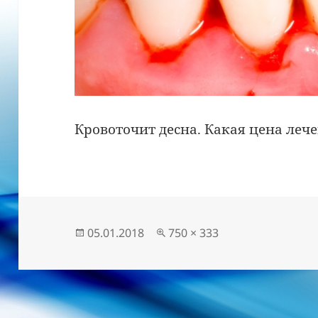
Кровоточит десна. Какая цена леч
Опубліковано
Повний
05.01.2018
750 × 333
розмір