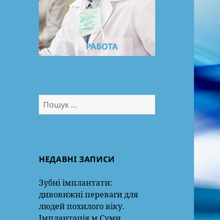
Пошук:
НЕДАВНІ ЗАПИСИ
Зубні імплантати:
дивовижні переваги для
людей похилого віку.
Імплантація м.Суми