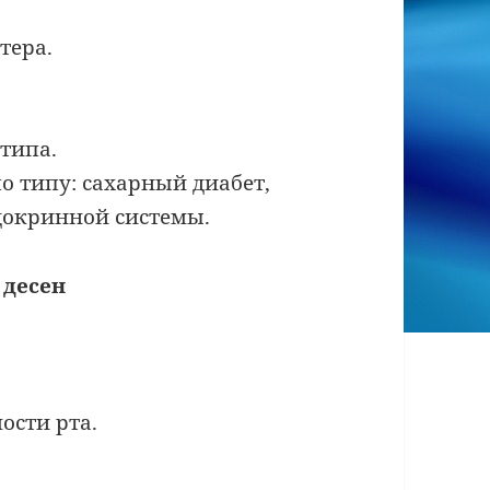
тера.
типа.
о типу: сахарный диабет,
докринной системы.
 десен
ости рта.