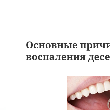
Основные прич
воспаления дес