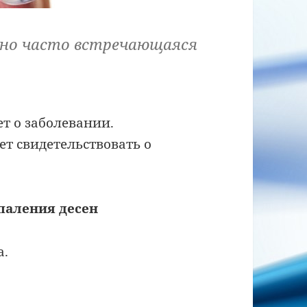
льно часто встречающаяся
ет о заболевании.
ет свидетельствовать о
паления десен
а.