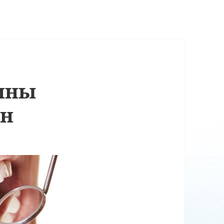
ины
ен