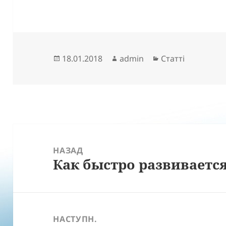
Опубліковано
Автор
Категорії
18.01.2018
admin
Статті
Навігація
записів
НАЗАД
Как быстро развивается
Попередній
запис:
НАСТУПН.