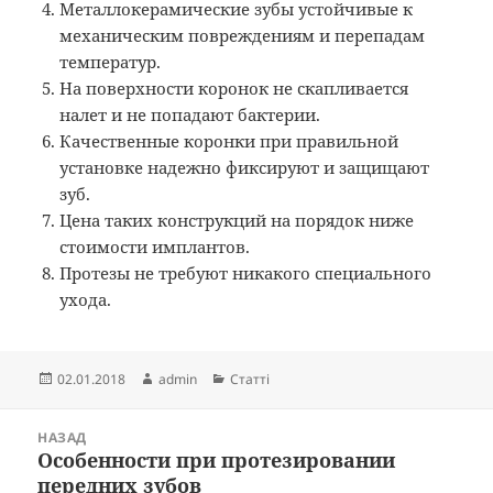
Металлокерамические зубы устойчивые к
механическим повреждениям и перепадам
температур.
На поверхности коронок не скапливается
налет и не попадают бактерии.
Качественные коронки при правильной
установке надежно фиксируют и защищают
зуб.
Цена таких конструкций на порядок ниже
стоимости имплантов.
Протезы не требуют никакого специального
ухода.
Опубліковано
Автор
Категорії
02.01.2018
admin
Статті
Навігація
НАЗАД
записів
Особенности при протезировании
Попередній
передних зубов
запис: