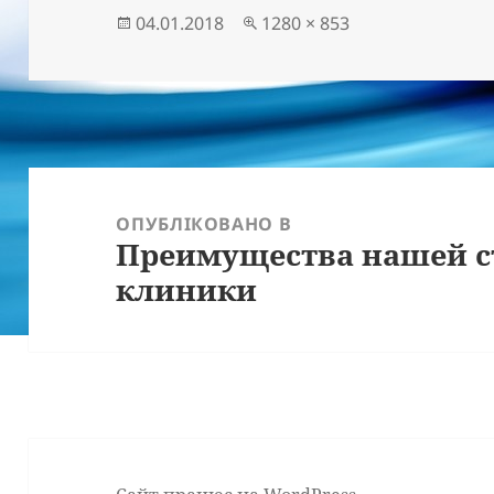
Опубліковано
Повний
04.01.2018
1280 × 853
розмір
Навігація
записів
ОПУБЛІКОВАНО В
Преимущества нашей с
клиники