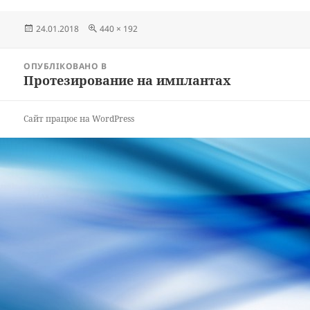
Опубліковано
Повний
24.01.2018
440 × 192
розмір
Навігація
ОПУБЛІКОВАНО В
записів
Протезирование на имплантах
Сайт працює на WordPress