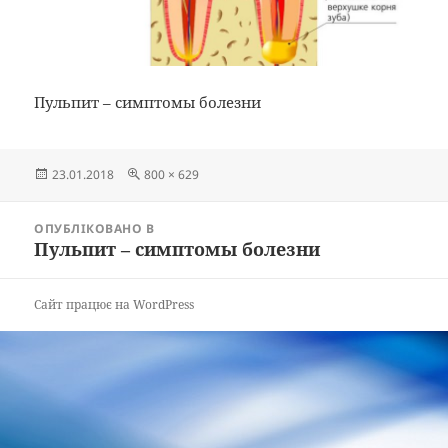
Пульпит – симптомы болезни
Опубліковано
Повний
23.01.2018
800 × 629
розмір
Навігація
ОПУБЛІКОВАНО В
записів
Пульпит – симптомы болезни
Сайт працює на WordPress