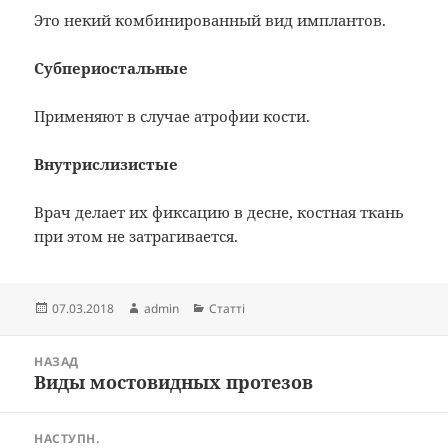
Это некий комбинированный вид имплантов.
Субпериостальные
Применяют в случае атрофии кости.
Внутрислизистые
Врач делает их фиксацию в десне, костная ткань
при этом не затрагивается.
Опубліковано
Автор
Категорії
07.03.2018
admin
Статті
Навігація
НАЗАД
записів
Виды мостовидных протезов
Попередній
запис:
НАСТУПН.