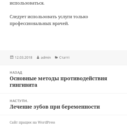
использоваться.
Следует использовать услуги только
профессиональных врачей.
Опубліковано
Автор
Категорії
12.03.2018
admin
Статті
Навігація
НАЗАД
записів
Основные методы противодействия
Попередній
гингивита
запис:
НАСТУПН.
Лечение зубов при беременности
Наступний
запис:
Сайт працює на WordPress