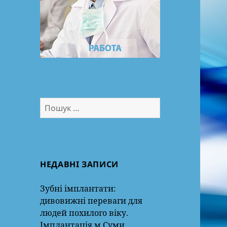
Пошук:
НЕДАВНІ ЗАПИСИ
Зубні імплантати:
дивовижні переваги для
людей похилого віку.
Імплантація м.Суми