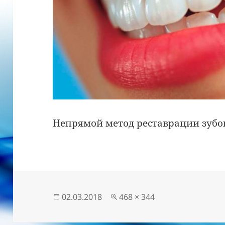
Непрямой метод реставрации зубо
Опубліковано
Повний
02.03.2018
468 × 344
розмір