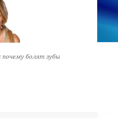
 почему болят зубы
б болит после пломбы?