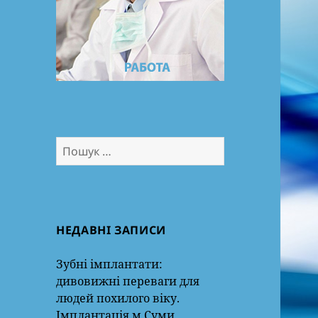
Пошук:
НЕДАВНІ ЗАПИСИ
Зубні імплантати:
дивовижні переваги для
людей похилого віку.
Імплантація м.Суми