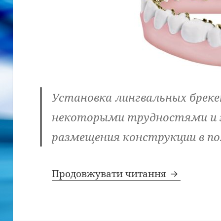
Установка лингвальных бреке
некоторыми трудностями и э
размещения конструкции в п
Особеннос
Продовжувати читання