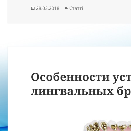
Опубліковано
Категорії
28.03.2018
Статті
Особенности ус
лингвальных бр