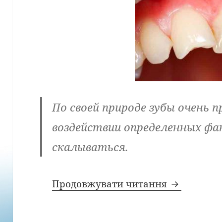
По своей природе зубы очень п
воздействии определенных ф
скалываться.
Что делать
Продовжувати читання