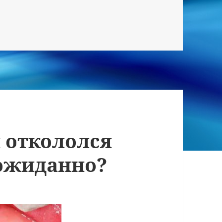
и откололся
еожиданно?