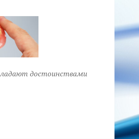
обладают достоинствами
 нейлоновые зубные протезы?