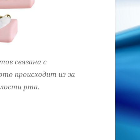
тов связана с
то происходит из-за
олости рта.
ти установки лингвальных брекетов