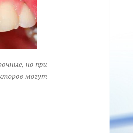
рочные, но при
акторов могут
, если откололся кусочек зуба неожиданно?