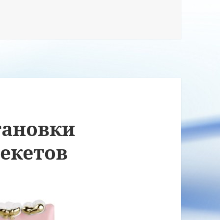
тановки
екетов