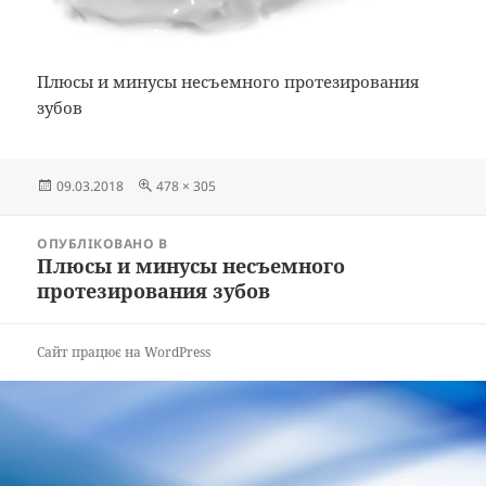
Плюсы и минусы несъемного протезирования
зубов
Опубліковано
Повний
09.03.2018
478 × 305
розмір
Навігація
ОПУБЛІКОВАНО В
записів
Плюсы и минусы несъемного
протезирования зубов
Сайт працює на WordPress