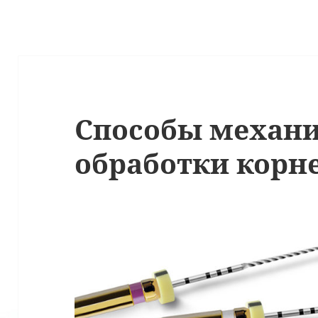
Способы механ
обработки корн