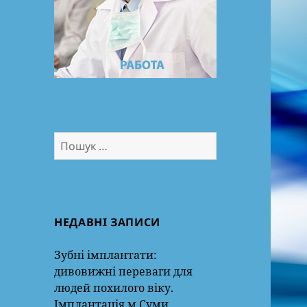
Пошук:
НЕДАВНІ ЗАПИСИ
Зубні імплантати:
дивовижні переваги для
людей похилого віку.
Імплантація м.Суми