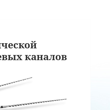
ической
евых каналов