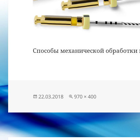
Способы механической обработки
Опубліковано
Повний
22.03.2018
970 × 400
розмір