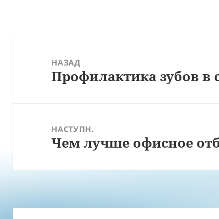
Навігація
записів
НАЗАД
Профилактика зубов в 
Попередній
запис:
НАСТУПН.
Чем лучше офисное отб
Наступний
запис: