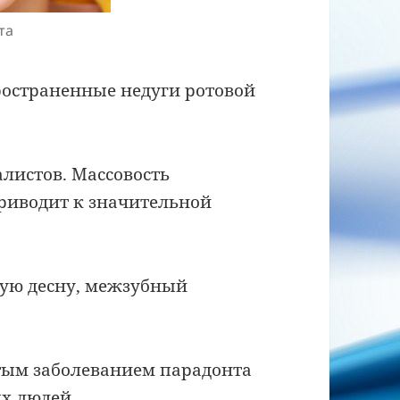
та
ространенные недуги ротовой
листов. Массовость
приводит к значительной
ную десну, межзубный
стым заболеванием парадонта
ых людей.