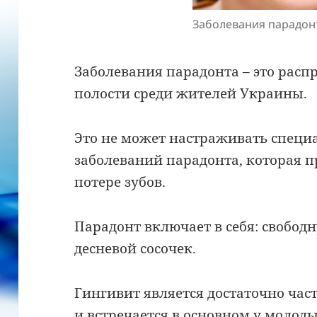
Заболевания парадон
Заболевания парадонта – это расп
полости среди жителей Украины.
Это не может настраживать специа
заболеваний парадонта, которая 
потере зубов.
Парадонт включает в себя: свобод
десневой сосочек.
Гингивит является достаточно ча
и встречается в основном у молод