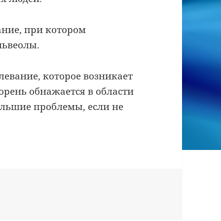
ание, при котором
львеолы.
левание, которое возникает
орень обнажается в области
ольшие проблемы, если не