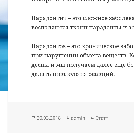
Парадонтит – это сложное заболев
воспаляются ткани парадонты и а
Парадонтоз – это хроническое забо
при нарушении обмена веществ. К
десны и мы получаем далее еще б
делать никакую из реакций.
Опубліковано
Автор
Категорії
30.03.2018
admin
Статті