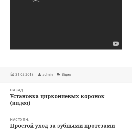
Опубліковано
Автор
Категорії
31.05.2018
admin
Відео
Навігація
НАЗАД
записів
Установка циркониевых коронок
Попередній
(видео)
запис:
НАСТУПН.
Простой уход за зубными протезами
Наступний