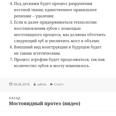
Под деснами будет процесс разрушения
костной ткани, единственное правильное
решение – удаление.
Если и далее придерживаться технологии
восстановления зубов с помощью
мостовидного процесса, мы должны обточить
следующий зуб и увеличить мост в объеме.
Внешний вид конструкции в будущем будет
не таким эстетическим.
Процесс атрофии будет продолжаться, так как
количество зубов в мосту изменилось.
Опубліковано
Автор
Категорії
08.06.2018
admin
Статті
Навігація
НАЗАД
записів
Мостовидный протез (видео)
Попередній
запис: