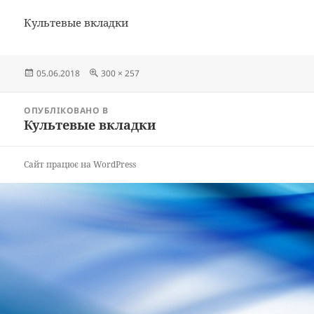
Культевые вкладки
Опубліковано
Повний
05.06.2018
300 × 257
розмір
Навігація
ОПУБЛІКОВАНО В
записів
Культевые вкладки
Сайт працює на WordPress