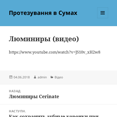
Протезування в Сумах
МЕНЮ
ТА
ВІДЖЕТИ
Люминиры (видео)
https://www.youtube.com/watch?v=JS10v_xH2w8
Опубліковано
Автор
Категорії
04.06.2018
admin
Відео
Навігація
НАЗАД
записів
Люминиры Cerinate
Попередній
запис:
НАСТУПН.
Как сохранить зубные коронки при
Наступний