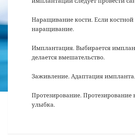
имплантации следует провести са
Наращивание кости. Если костной т
наращивание.
Имплантация. Выбирается имплант
делается вмешательство.
Заживление. Адаптация импланта
Протезирование. Протезирование 
улыбка.