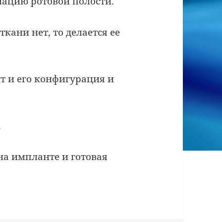
нацию ротовой полости.
кани нет, то делается ее
 и его конфигурация и
.
на импланте и готовая