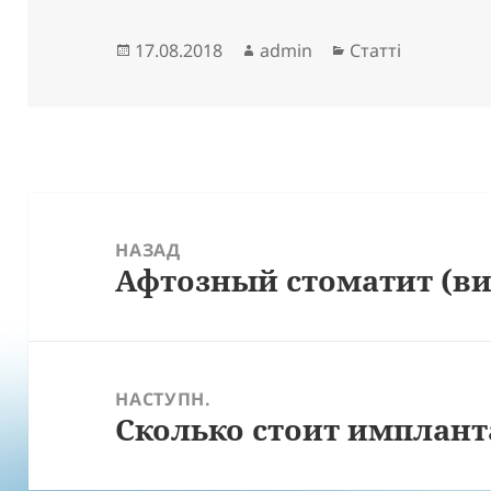
Опубліковано
Автор
Категорії
17.08.2018
admin
Статті
Навігація
записів
НАЗАД
Афтозный стоматит (ви
Попередній
запис:
НАСТУПН.
Сколько стоит имплант
Наступний
запис: