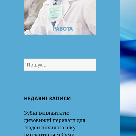
Пошук:
НЕДАВНІ ЗАПИСИ
Зубні імплантати:
дивовижні переваги для
людей похилого віку.
Імплантація м.Суми