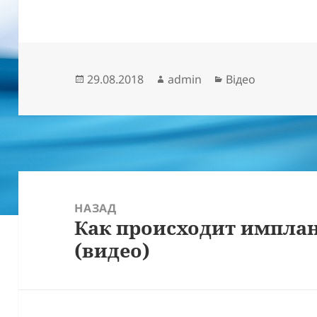
Опубліковано
Автор
Категорії
29.08.2018
admin
Відео
Навігація
записів
НАЗАД
Как происходит имплан
Попередній
(видео)
запис: