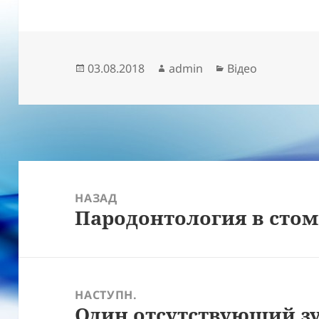
Опубліковано
Автор
Категорії
03.08.2018
admin
Відео
Навігація
записів
НАЗАД
Пародонтология в сто
Попередній
запис:
НАСТУПН.
Один отсутствующий зу
Наступний