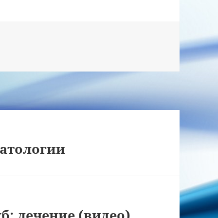
матологии
б: лечение (видео)