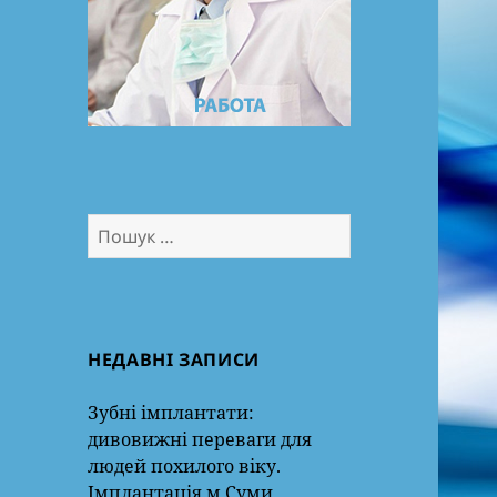
Пошук:
НЕДАВНІ ЗАПИСИ
Зубні імплантати:
дивовижні переваги для
людей похилого віку.
Імплантація м.Суми