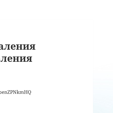
аления
рления
=QbenZPNkmHQ