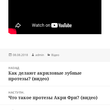
Опубліковано
Автор
Категорії
08.08.2018
admin
Відео
Навігація
НАЗАД
записів
Как делают акриловые зубные
Попередній
протезы? (видео)
запис:
НАСТУПН.
Что такое протезы Акри Фри? (видео)
Наступний
запис: