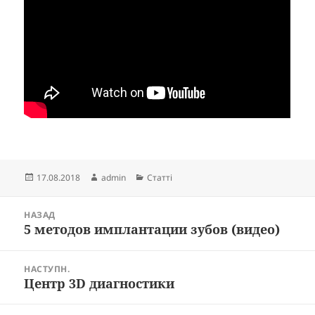
Опубліковано
Автор
Категорії
17.08.2018
admin
Статті
Навігація
НАЗАД
записів
5 методов имплантации зубов (видео)
Попередній
запис:
НАСТУПН.
Центр 3D диагностики
Наступний
запис: