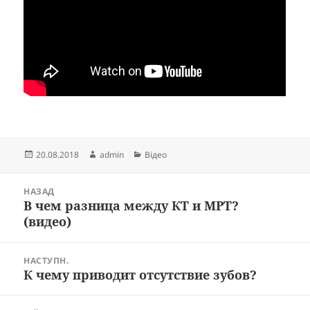
Опубліковано
Автор
Категорії
20.08.2018
admin
Відео
Навігація
НАЗАД
записів
В чем разница между КТ и МРТ?
Попередній
(видео)
запис:
НАСТУПН.
К чему приводит отсутствие зубов?
Наступний
запис: