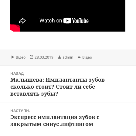
Формат
Опубліковано
Автор
Категорії
Відео
28.03.2019
admin
Відео
Навігація
НАЗАД
записів
Малышева: Имплантанты зубов
Попередній
сколько стоит? Стоит ли себе
запис:
вставлять зубы?
НАСТУПН.
Экспресс имплантация зубов с
Наступний
закрытым синус лифтингом
запис: