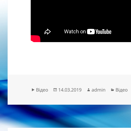
Формат
Опубліковано
Автор
Катего
Відео
14.03.2019
admin
Відео