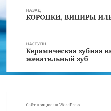
Навігація
записів
НАЗАД
КОРОНКИ, ВИНИРЫ ИЛ
Попередній
запис:
НАСТУПН.
Керамическая зубная в
Наступний
жевательный зуб
запис:
Сайт працює на WordPress