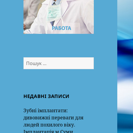
Пошук:
НЕДАВНІ ЗАПИСИ
Зубні імплантати:
дивовижні переваги для
людей похилого віку.
Імплантація м.Суми