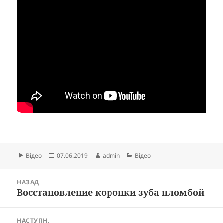
Формат
Опубліковано
Автор
Категорії
Відео
07.06.2019
admin
Відео
Навігація
НАЗАД
записів
Восстановление коронки зуба пломбой
Попередній
запис:
НАСТУПН.