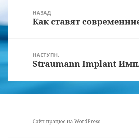
Навігація
записів
НАЗАД
Как ставят современни
Попередній
запис:
НАСТУПН.
Straumann Implant Им
Наступний
запис:
Сайт працює на WordPress