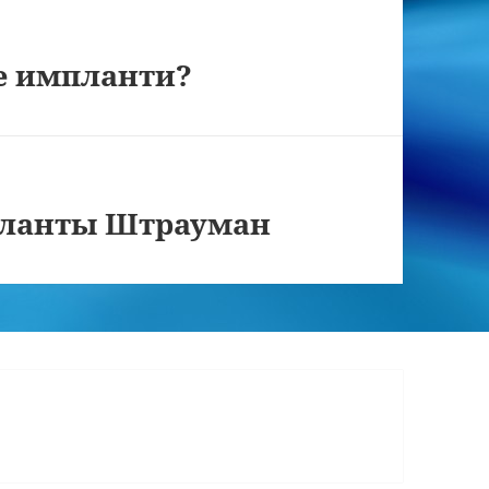
е импланти?
планты Штрауман