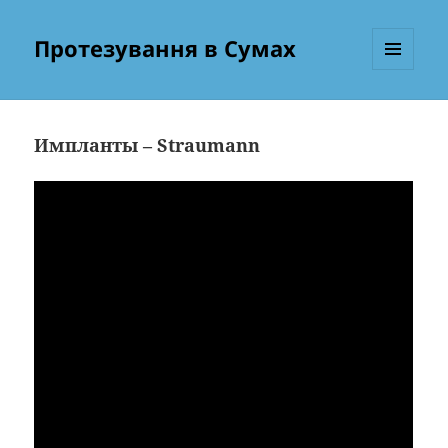
Протезування в Сумах
МЕНЮ
ТА
ВІДЖЕТИ
Импланты – Straumann