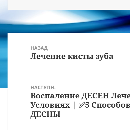
Навігація
записів
НАЗАД
Лечение кисты зуба
Попередній
запис:
НАСТУПН.
Воспаление ДЕСЕН Леч
Наступний
Условиях | ✅5 Способо
запис:
ДЕСНЫ